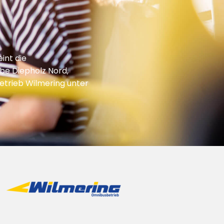
int die
be Diepholz Nord,
trieb Wilmering unter