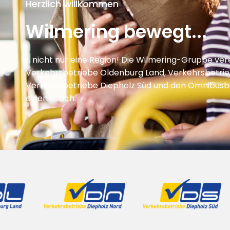
Herzlich willkommen
Wilmering bewegt...
… nicht nur eine Region! Die Wilmering-Gruppe vere
Verkehrsbetriebe Oldenburg Land, Verkehrsbetrie
Verkehrsbetriebe Diepholz Süd und den Omnibusbe
einem Dach.