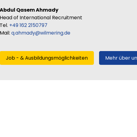
Abdul Qasem Ahmady
Head of International Recruitment
Tel.
+49 162 2150797
Mail:
q.ahmady@wilmering.de
Job - & Ausbildungsmöglichkeiten
Mehr über un