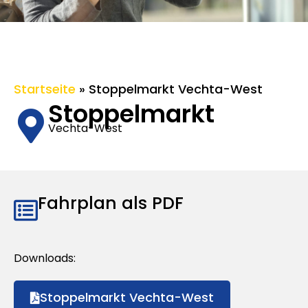
Startseite
»
Stoppelmarkt Vechta-West
Stoppelmarkt
Vechta-West
Fahrplan als PDF
Downloads:
Stoppelmarkt Vechta-West