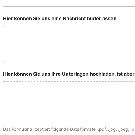
v
e
r
s
Hier können Sie uns eine Nachricht hinterlassen
t
ä
n
d
n
i
s
k
e
Hier können Sie uns Ihre Unterlagen hochladen, ist abe
i
n
N
a
c
h
r
i
c
h
Das Formular akzeptiert folgende Dateiformate: .pdf, .jpg, .jpeg, .
t