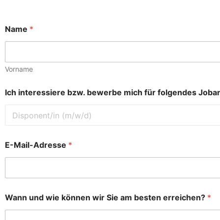
Name
*
Vorname
Ich interessiere bzw. bewerbe mich für folgendes Joba
D
E-Mail-Adresse
*
S
G
V
O
-
E
Wann und wie können wir Sie am besten erreichen?
*
i
n